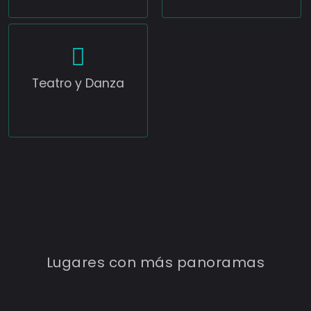
Teatro y Danza
TEATRO MARINA DEL SOL
Lugares con más panoramas
3
Eventos