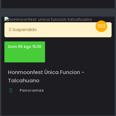
552
Suspendido
Dom 09 Ago 15:30
Honmoonfest Única Funcion -
Talcahuano
Panoramas