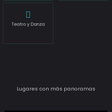
Teatro y Danza
MARINA DEL SOL
Lugares con más panoramas
8
Eventos
Conocer más