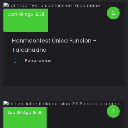
2
Dom 09 Ago 15:30
Honmoonfest Única Funcion -
Talcahuano
Panoramas
1
Sáb 08 Ago 16:00