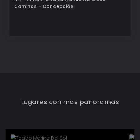
Caminos - Concepción
TEATRO MARINA DEL SOL
Lugares con más panoramas
3
Eventos
Conocer más