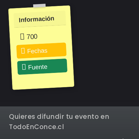
Información
700
Fechas
Fuente
Quieres difundir tu evento en
TodoEnConce.cl