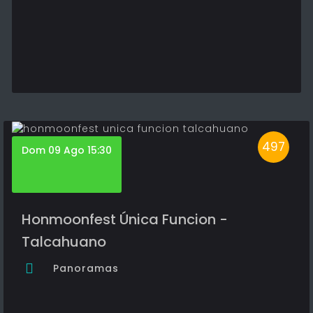
497
Dom 09 Ago 15:30
Honmoonfest Única Funcion -
Talcahuano
Panoramas