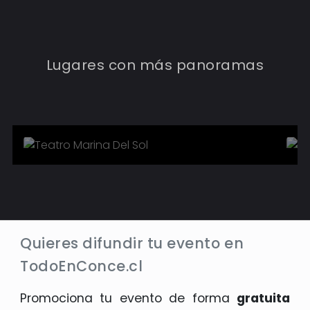
TEATRO MARINA DEL SOL
Lugares con más panoramas
3
Eventos
Conocer más
Quieres difundir tu evento en
TodoEnConce.cl
Promociona tu evento de forma
gratuita