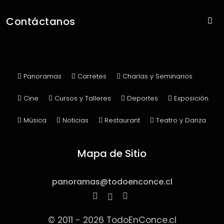
Con Panoramas
Contáctanos
Sin Panoramas
Contacto
Publicar Panorama
Panoramas
Carretes
Charlas y Seminarios
Cine
Cursos y Talleres
Deportes
Exposición
Música
Noticias
Restaurant
Teatro y Danza
Mapa de Sitio
panoramas@todoenconce.cl
© 2011 - 2026 TodoEnConce.cl