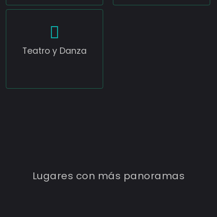
Teatro y Danza
TEATRO MARINA DEL SOL
Lugares con más panoramas
3
Eventos
Conocer más