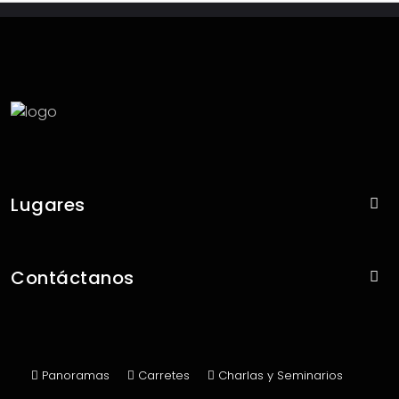
panoramas@todoenconce.cl
Lugares
Con Panoramas
Contáctanos
Sin Panoramas
Contacto
Publicar Panorama
Panoramas
Carretes
Charlas y Seminarios