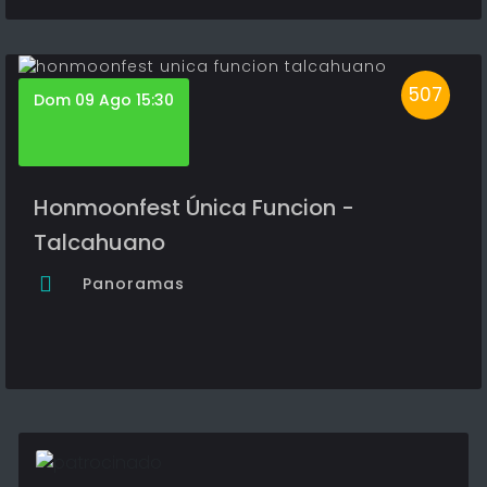
507
Dom 09 Ago 15:30
Honmoonfest Única Funcion -
Talcahuano
Panoramas