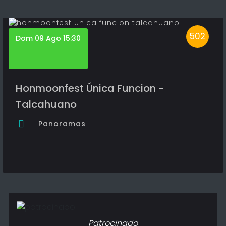
502
Dom 09 Ago 15:30
Honmoonfest Única Funcion -
Talcahuano
Panoramas
Patrocinado