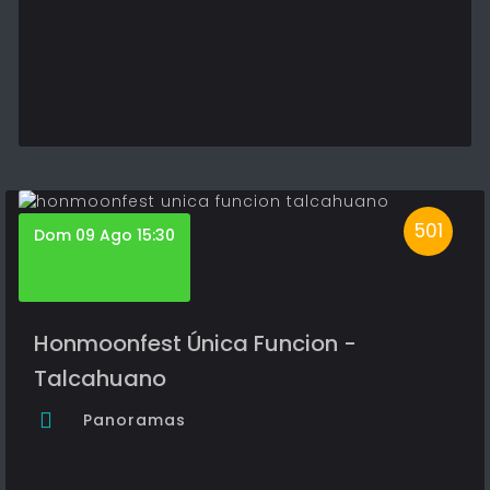
501
Dom 09 Ago 15:30
Honmoonfest Única Funcion -
Talcahuano
Panoramas