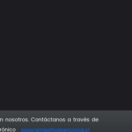
n nosotros. Contáctanos a través de
trónico
panoramas@todoenconce.cl