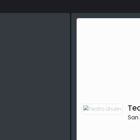
Tea
San 