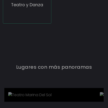
Teatro y Danza
TEATRO MARINA DEL SOL
Lugares con más panoramas
3
Eventos
Conocer más