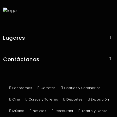
panoramas@todoenconce.cl
Lugares
Con Panoramas
Contáctanos
Sin Panoramas
Contacto
Publicar Panorama
Panoramas
Carretes
Charlas y Seminarios
Cine
Cursos y Talleres
Deportes
Exposición
Música
Noticias
Restaurant
Teatro y Danza