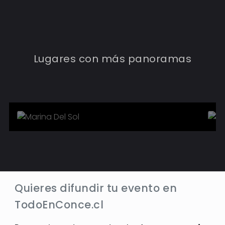
MARINA DEL SOL
Lugares con más panoramas
8
Eventos
Conocer más
Quieres difundir tu evento en
TodoEnConce.cl