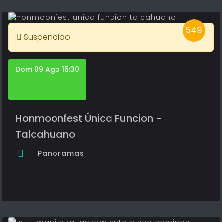
549
Suspendido
Dom 09 Ago 15:30
Honmoonfest Única Funcion -
Talcahuano
Panoramas