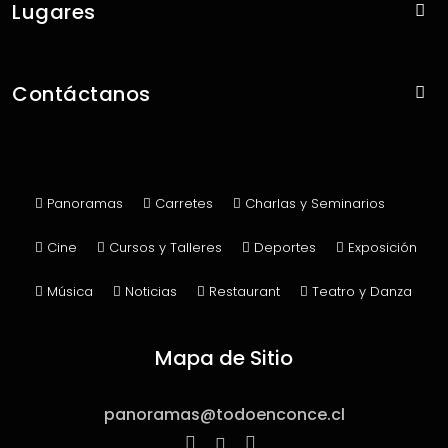
Lugares
Con Panoramas
Contáctanos
Sin Panoramas
Contacto
Publicar Panorama
Panoramas
Carretes
Charlas y Seminarios
Cine
Cursos y Talleres
Deportes
Exposición
Música
Noticias
Restaurant
Teatro y Danza
Mapa de Sitio
panoramas@todoenconce.cl