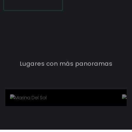
MARINA DEL SOL
Lugares con más panoramas
8
Eventos
Conocer más