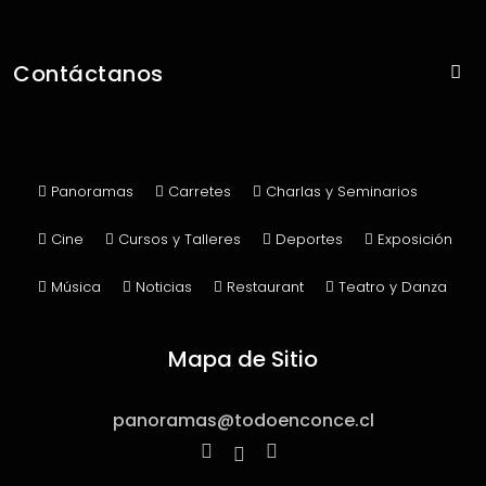
Con Panoramas
Contáctanos
Sin Panoramas
Contacto
Publicar Panorama
Panoramas
Carretes
Charlas y Seminarios
Cine
Cursos y Talleres
Deportes
Exposición
Música
Noticias
Restaurant
Teatro y Danza
Mapa de Sitio
panoramas@todoenconce.cl