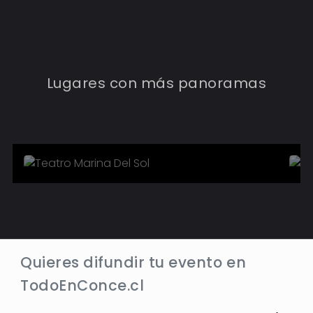
TEATRO MARINA DEL SOL
Lugares con más panoramas
3
Eventos
Conocer más
Quieres difundir tu evento en
TodoEnConce.cl